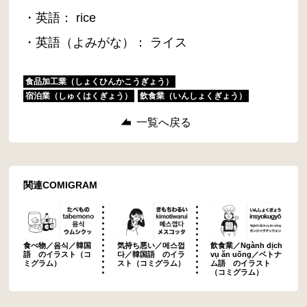
・英語： rice
・英語（よみがな）： ライス
食品加工業（しょくひんかこうぎょう）
宿泊業（しゅくはくぎょう）
飲食業（いんしょくぎょう）
一覧へ戻る
関連COMIGRAM
食べ物／음식／韓国
気持ち悪い／메스껍
飲食業／Ngành dịch
語 のイラスト（コ
다／韓国語 のイラ
vụ ăn uống／ベトナ
ミグラム）
スト（コミグラム）
ム語 のイラスト
（コミグラム）