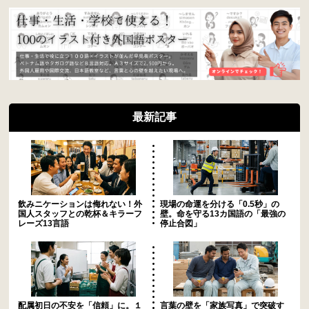
最新記事
飲みニケーションは侮れない！外
現場の命運を分ける「0.5秒」の
国人スタッフとの乾杯＆キラーフ
壁。命を守る13カ国語の「最強の
レーズ13言語
停止合図」
配属初日の不安を「信頼」に。１
言葉の壁を「家族写真」で突破す