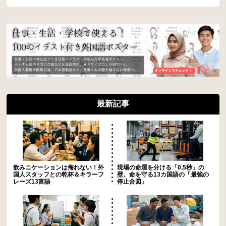
最新記事
飲みニケーションは侮れない！外
現場の命運を分ける「0.5秒」の
国人スタッフとの乾杯＆キラーフ
壁。命を守る13カ国語の「最強の
レーズ13言語
停止合図」