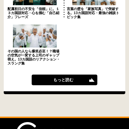
配属初日の不安を「信頼」に。１
言葉の壁を「家族写真」で突破す
３カ国語対応・心を掴む「自己紹
る。13カ国語対応・最強の雑談ト
介」フレーズ
ピック集
その国の人なら爆笑必至！？職場
の空気が一変する上司のギャップ
萌え。13カ国語のリアクション・
スラング集
もっと読む