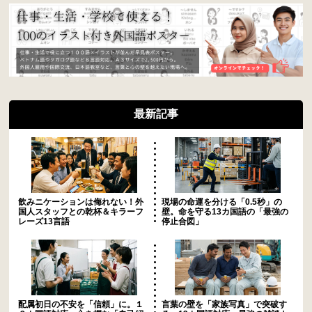
最新記事
飲みニケーションは侮れない！外
現場の命運を分ける「0.5秒」の
国人スタッフとの乾杯＆キラーフ
壁。命を守る13カ国語の「最強の
レーズ13言語
停止合図」
配属初日の不安を「信頼」に。１
言葉の壁を「家族写真」で突破す