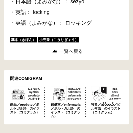
・日本語（よみがな）： sezyō
・英語： locking
・英語（よみがな）： ロッキング
基本（きほん）
小売業（こうりぎょう）
一覧へ戻る
関連COMIGRAM
商品／produto／ポ
保健室／enfermaria
寝る／အိပ်တယ်／ビ
ルトガル語 のイラ
／ポルトガル語 の
ルマ語 のイラスト
スト（コミグラム）
イラスト（コミグラ
（コミグラム）
ム）