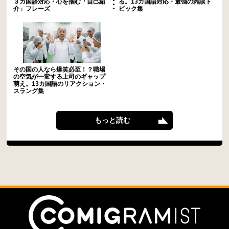
３カ国語対応・心を掴む「自己紹
る。13カ国語対応・最強の雑談ト
介」フレーズ
ピック集
その国の人なら爆笑必至！？職場
の空気が一変する上司のギャップ
萌え。13カ国語のリアクション・
スラング集
もっと読む