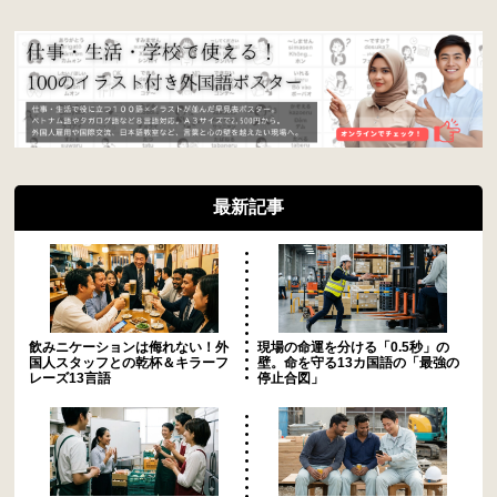
最新記事
飲みニケーションは侮れない！外
現場の命運を分ける「0.5秒」の
国人スタッフとの乾杯＆キラーフ
壁。命を守る13カ国語の「最強の
レーズ13言語
停止合図」