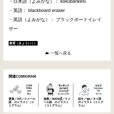
・日本語（よみがな）： kokubankesi
・英語： blackboard eraser
・英語（よみがな）： ブラックボードイレイ
ザー
教育（きょういく）
一覧へ戻る
関連COMIGRAM
硬貨／កាក់／クメール
漁業／នេសាទត្រី／クメ
話す／พูด／タイ語
語 のイラスト（コ
ール語 のイラスト
のイラスト（コミグ
ミグラム）
（コミグラム）
ラム）