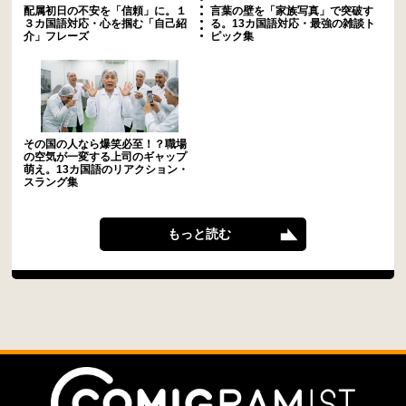
配属初日の不安を「信頼」に。１
言葉の壁を「家族写真」で突破す
３カ国語対応・心を掴む「自己紹
る。13カ国語対応・最強の雑談ト
介」フレーズ
ピック集
その国の人なら爆笑必至！？職場
の空気が一変する上司のギャップ
萌え。13カ国語のリアクション・
スラング集
もっと読む