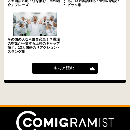
３カ国語対応・心を掴む「自己紹
る。13カ国語対応・最強の雑談ト
介」フレーズ
ピック集
その国の人なら爆笑必至！？職場
の空気が一変する上司のギャップ
萌え。13カ国語のリアクション・
スラング集
もっと読む