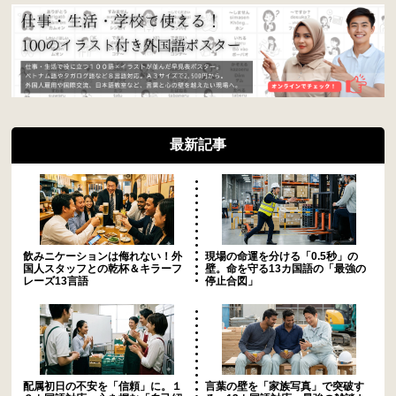
最新記事
飲みニケーションは侮れない！外
現場の命運を分ける「0.5秒」の
国人スタッフとの乾杯＆キラーフ
壁。命を守る13カ国語の「最強の
レーズ13言語
停止合図」
配属初日の不安を「信頼」に。１
言葉の壁を「家族写真」で突破す