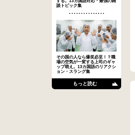
する。13カ国語対応・最強の雑
談トピック集
その国の人なら爆笑必至！？職
場の空気が一変する上司のギャ
ップ萌え。13カ国語のリアクシ
ョン・スラング集
もっと読む