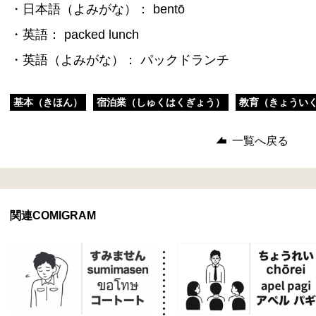
・日本語（よみがな）： bentō
・英語： packed lunch
・英語（よみがな）： パックドランチ
基本（きほん）
宿泊業（しゅくはくぎょう）
教育（きょうい
一覧へ戻る
関連COMIGRAM