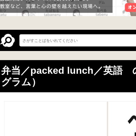
弁当／packed lunch／英
グラム）