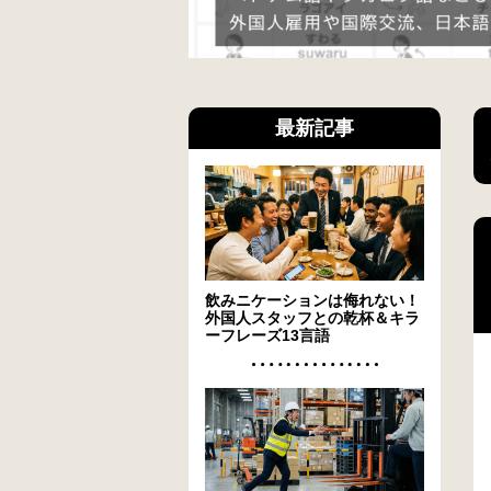
最新記事
飲みニケーションは侮れない！
外国人スタッフとの乾杯＆キラ
ーフレーズ13言語