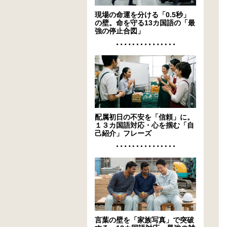
現場の命運を分ける「0.5秒」
の壁。命を守る13カ国語の「最
強の停止合図」
配属初日の不安を「信頼」に。
１３カ国語対応・心を掴む「自
己紹介」フレーズ
言葉の壁を「家族写真」で突破