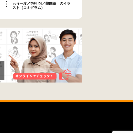
もう一度／한번 더／韓国語 のイラ
スト（コミグラム）