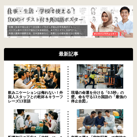
最新記事
飲みニケーションは侮れない！外
現場の命運を分ける「0.5秒」の
国人スタッフとの乾杯＆キラーフ
壁。命を守る13カ国語の「最強の
レーズ13言語
停止合図」