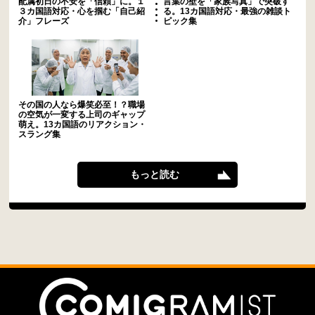
配属初日の不安を「信頼」に。１
言葉の壁を「家族写真」で突破す
３カ国語対応・心を掴む「自己紹
る。13カ国語対応・最強の雑談ト
介」フレーズ
ピック集
その国の人なら爆笑必至！？職場
の空気が一変する上司のギャップ
萌え。13カ国語のリアクション・
スラング集
もっと読む