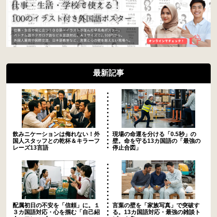
最新記事
飲みニケーションは侮れない！外
現場の命運を分ける「0.5秒」の
国人スタッフとの乾杯＆キラーフ
壁。命を守る13カ国語の「最強の
レーズ13言語
停止合図」
配属初日の不安を「信頼」に。１
言葉の壁を「家族写真」で突破す
３カ国語対応・心を掴む「自己紹
る。13カ国語対応・最強の雑談ト