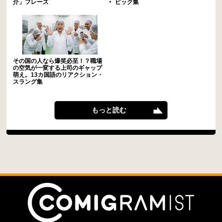
介」フレーズ
ピック集
その国の人なら爆笑必至！？職場
の空気が一変する上司のギャップ
萌え。13カ国語のリアクション・
スラング集
もっと読む