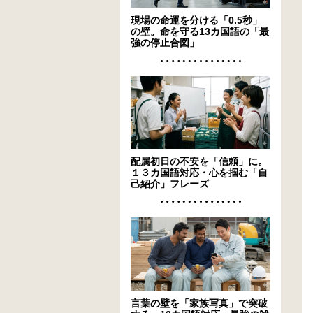
現場の命運を分ける「0.5秒」
の壁。命を守る13カ国語の「最
強の停止合図」
配属初日の不安を「信頼」に。
１３カ国語対応・心を掴む「自
己紹介」フレーズ
言葉の壁を「家族写真」で突破