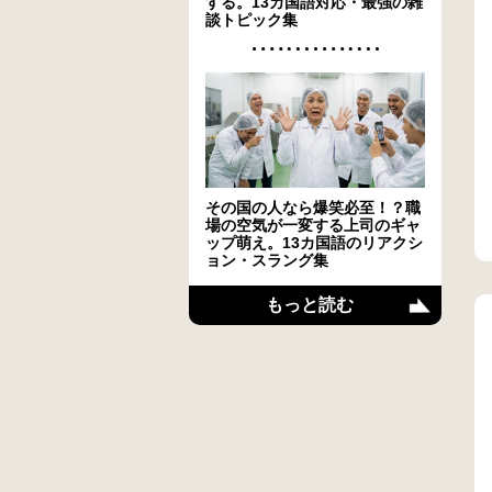
する。13カ国語対応・最強の雑
談トピック集
その国の人なら爆笑必至！？職
場の空気が一変する上司のギャ
ップ萌え。13カ国語のリアクシ
ョン・スラング集
もっと読む