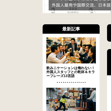
最新記事
飲みニケーションは侮れない！
外国人スタッフとの乾杯＆キラ
ーフレーズ13言語