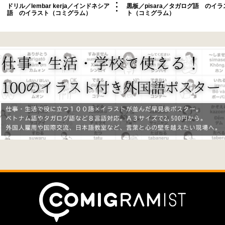
ドリル／lembar kerja／インドネシア
黒板／pisara／タガログ語 のイラ
語 のイラスト（コミグラム）
ト（コミグラム）