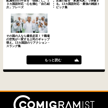
配属初日の不安を「信頼」に。１
言葉の壁を「家族写真」で突破す
３カ国語対応・心を掴む「自己紹
る。13カ国語対応・最強の雑談ト
介」フレーズ
ピック集
その国の人なら爆笑必至！？職場
の空気が一変する上司のギャップ
萌え。13カ国語のリアクション・
スラング集
もっと読む