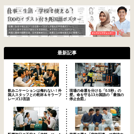
最新記事
飲みニケーションは侮れない！外
現場の命運を分ける「0.5秒」の
国人スタッフとの乾杯＆キラーフ
壁。命を守る13カ国語の「最強の
レーズ13言語
停止合図」