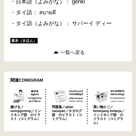
・日本語（よみがな）： genki
・タイ語： สบายดี
・タイ語（よみがな）： サバーイ ディー
基本（きほん）
一覧へ戻る
関連COMIGRAM
揚げる／
問題集／aklat-
買い物かご／
menggoreng／イン
sanayan／タガログ
keranjang belanja／
ドネシア語 のイラ
語 のイラスト（コ
インドネシア語 の
スト（コミグラム）
ミグラム）
イラスト（コミグラ
ム）