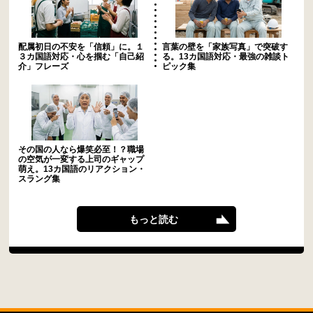
配属初日の不安を「信頼」に。１
言葉の壁を「家族写真」で突破す
３カ国語対応・心を掴む「自己紹
る。13カ国語対応・最強の雑談ト
介」フレーズ
ピック集
その国の人なら爆笑必至！？職場
の空気が一変する上司のギャップ
萌え。13カ国語のリアクション・
スラング集
もっと読む