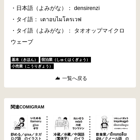
・日本語（よみがな）： densirenzi
・タイ語： เตาอบไมโครเวฟ
・タイ語（よみがな）： タオオップマイクロ
ウェーブ
基本（きほん）
宿泊業（しゅくはくぎょう）
小売業（こうりぎょう）
一覧へ戻る
関連COMIGRAM
炒める／gisa／タガ
冷蔵／冷藏／中国語
飲食業／បើកភោជនីយ
ログ語 のイラスト
（繁体字） のイラ
ដ្ឋាន／クメール語 の