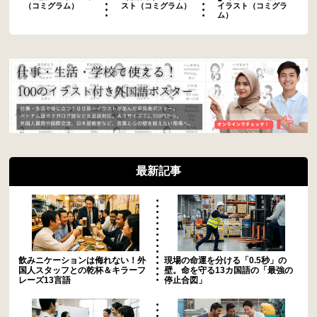
（コミグラム）
スト（コミグラム）
イラスト（コミグラ
ム）
最新記事
飲みニケーションは侮れない！外
現場の命運を分ける「0.5秒」の
国人スタッフとの乾杯＆キラーフ
壁。命を守る13カ国語の「最強の
レーズ13言語
停止合図」