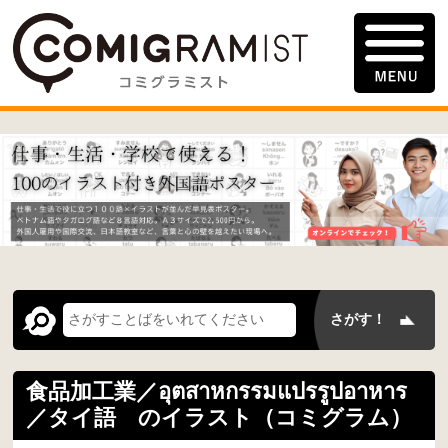
食品加工業／อุตสาหกรรมแปรรูปอาหาร
／タイ語 のイラスト（コミグラム）