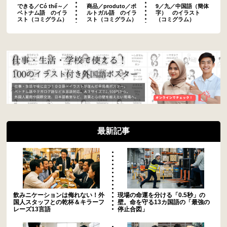
できる／Có thể～／
商品／produto／ポ
9／九／中国語（簡体
ベトナム語 のイラ
ルトガル語 のイラ
字） のイラスト
スト（コミグラム）
スト（コミグラム）
（コミグラム）
最新記事
飲みニケーションは侮れない！外
現場の命運を分ける「0.5秒」の
国人スタッフとの乾杯＆キラーフ
壁。命を守る13カ国語の「最強の
レーズ13言語
停止合図」