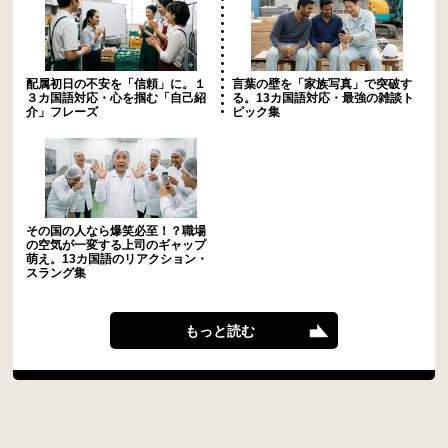
配属初日の不安を「信頼」に。１
言葉の壁を「家族写真」で突破す
３カ国語対応・心を掴む「自己紹
る。13カ国語対応・最強の雑談ト
介」フレーズ
ピック集
その国の人なら爆笑必至！？職場
の空気が一変する上司のギャップ
萌え。13カ国語のリアクション・
スラング集
もっと読む