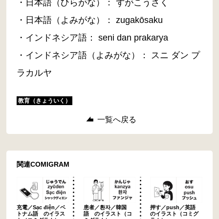
・日本語（ひらがな）： ずがこうさく
・日本語（よみがな）： zugakōsaku
・インドネシア語： seni dan prakarya
・インドネシア語（よみがな）： スニ ダン プ
ラカルヤ
教育（きょういく）
一覧へ戻る
関連COMIGRAM
充電／Sạc điện／ベ
患者／환자／韓国
押す／push／英語
トナム語 のイラス
語 のイラスト（コ
のイラスト（コミグ