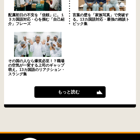
配属初日の不安を「信頼」に。１
言葉の壁を「家族写真」で突破す
３カ国語対応・心を掴む「自己紹
る。13カ国語対応・最強の雑談ト
介」フレーズ
ピック集
その国の人なら爆笑必至！？職場
の空気が一変する上司のギャップ
萌え。13カ国語のリアクション・
スラング集
もっと読む