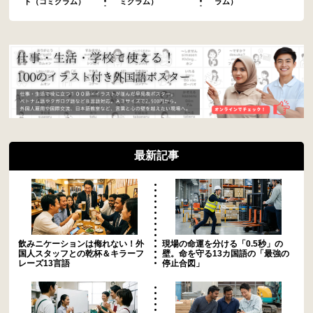
ト（コミグラム）
ミグラム）
ラム）
最新記事
飲みニケーションは侮れない！外
現場の命運を分ける「0.5秒」の
国人スタッフとの乾杯＆キラーフ
壁。命を守る13カ国語の「最強の
レーズ13言語
停止合図」