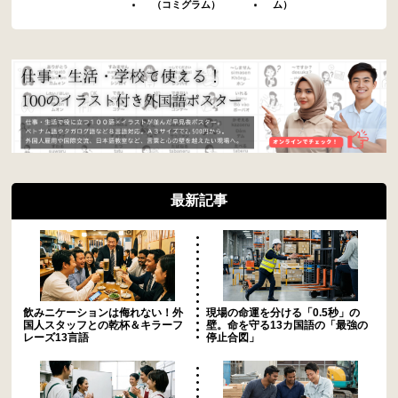
（コミグラム）
ム）
最新記事
飲みニケーションは侮れない！外
現場の命運を分ける「0.5秒」の
国人スタッフとの乾杯＆キラーフ
壁。命を守る13カ国語の「最強の
レーズ13言語
停止合図」