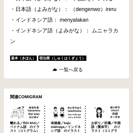
・日本語（よみがな）： （dengenwo）ireru
・インドネシア語： menyalakan
・インドネシア語（よみがな）： ムニャラカ
ン
基本（きほん）
宿泊業（しゅくはくぎょう）
一覧へ戻る
関連COMIGRAM
離れる／Rời khỏi／
体操服／baju
お祈り／祈禱／中国
ベトナム語 のイラ
olahraga／インドネ
語（繁体字） のイ
スト（コミグラム）
シア語 のイラスト
ラスト（コミグラ