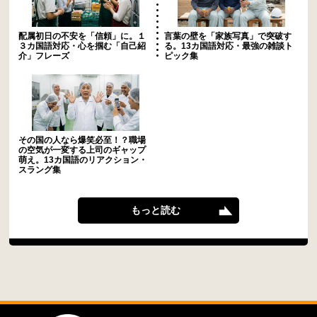
配属初日の不安を「信頼」に。１
言葉の壁を「家族写真」で突破す
３カ国語対応・心を掴む「自己紹
る。13カ国語対応・最強の雑談ト
介」フレーズ
ピック集
その国の人なら爆笑必至！？職場
の空気が一変する上司のギャップ
萌え。13カ国語のリアクション・
スラング集
もっと読む